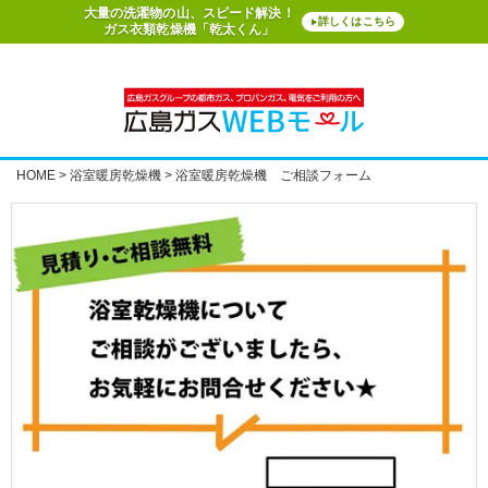
大量の洗濯物の山、スピード解決！
詳しくはこちら
▶
ガス衣類乾燥機「乾太くん」
HOME
浴室暖房乾燥機
浴室暖房乾燥機 ご相談フォーム