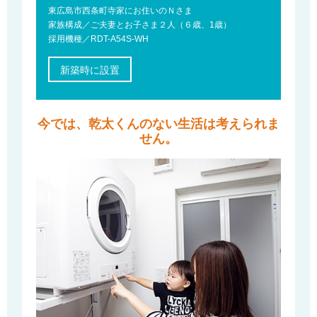
東広島市西条町寺家にお住いのＮさま
家族構成／ご夫妻とお子さま２人（６歳、1歳）
採用機種／RDT-A54S-WH
新築時に設置
今では、乾太くんのない生活は考えられま
せん。