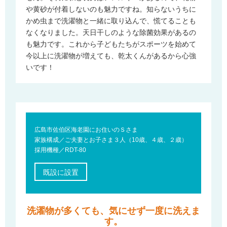
や黄砂が付着しないのも魅力ですね。知らないうちに
かめ虫まで洗濯物と一緒に取り込んで、慌てることも
なくなりました。天日干しのような除菌効果があるの
も魅力です。これから子どもたちがスポーツを始めて
今以上に洗濯物が増えても、乾太くんがあるから心強
いです！
広島市佐伯区海老園にお住いのＳさま
家族構成／ご夫妻とお子さま３人（10歳、４歳、２歳）
採用機種／RDT-80
既設に設置
洗濯物が多くても、気にせず一度に洗えま
す。