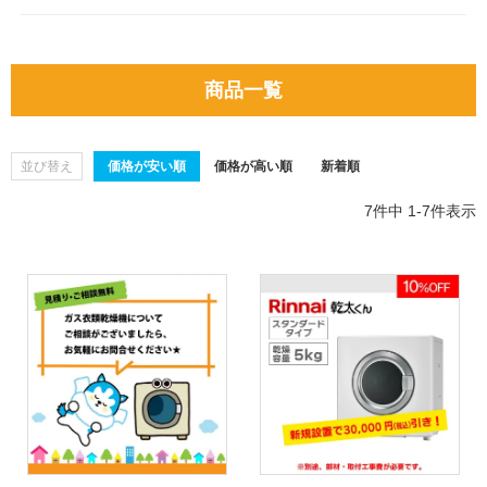
商品一覧
並び替え
価格が安い順
価格が高い順
新着順
7
件中
1
-
7
件表示