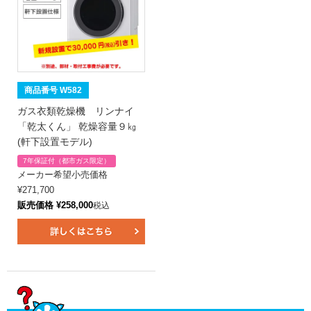
商品番号 W582
ガス衣類乾燥機 リンナイ
「乾太くん」 乾燥容量９㎏
(軒下設置モデル)
7年保証付（都市ガス限定）
メーカー希望小売価格
¥
271,700
販売価格
¥
258,000
税込