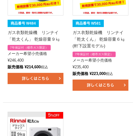
商品番号 W484
商品番号 W581
ガス衣類乾燥機 リンナイ
ガス衣類乾燥機 リンナイ
「乾太くん」 乾燥容量９㎏
「乾太くん」 乾燥容量６㎏
(軒下設置モデル)
7年保証付（都市ガス限定）
メーカー希望小売価格
7年保証付（都市ガス限定）
¥
246,400
メーカー希望小売価格
販売価格
¥
214,600
¥
235,400
税込
販売価格
¥
223,000
税込