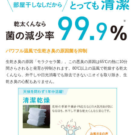
パワフル温風で生乾き臭の原因菌を抑制
生乾き臭の原因「モラクセラ菌」。この悪臭の原因は65℃の熱に10分
間さらされると発育が抑制されます。80℃以上の温風で乾燥する乾太
くんなら、外干しや日光消毒でも除去できないニオイを取り除き、生
乾き臭の心配もありません。