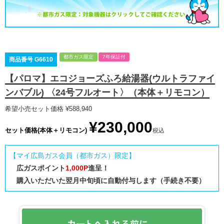
都市ガス限定
7年保証付
商品番号
G6610
【パロマ】エコジョーズふろ給湯器(ウルトラファイ
ンバブル) 〈24号フルオート〉（本体＋リモコン）
希望小売セット価格
¥
588,940
¥
230,000
セット価格(本体＋リモコン)
税込
【マイ広島ガス会員（都市ガス）限定】
広ガスポイント
1,000P
進呈！
購入いただいた翌月中旬頃に自動付与します（手続き不要）