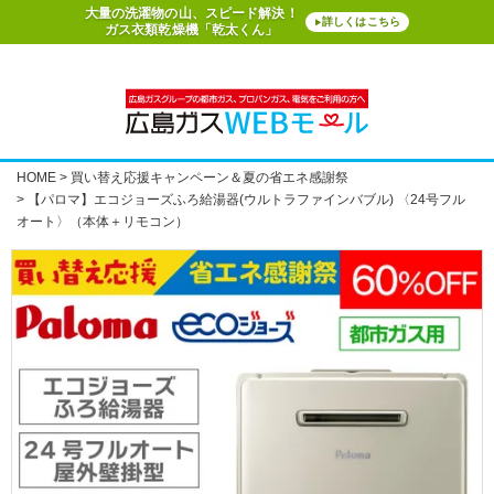
大量の洗濯物の山、スピード解決！
詳しくはこちら
▶
ガス衣類乾燥機「乾太くん」
HOME
買い替え応援キャンペーン＆夏の省エネ感謝祭
【パロマ】エコジョーズふろ給湯器(ウルトラファインバブル) 〈24号フル
オート〉（本体＋リモコン）