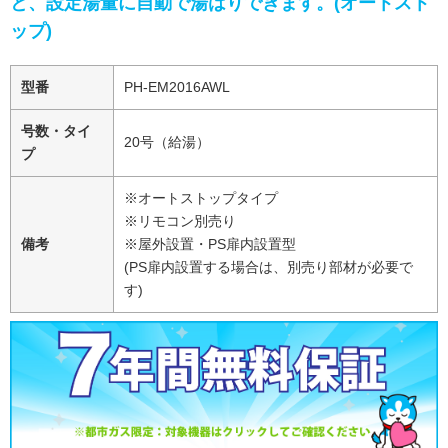
と、設定湯量に自動で湯はりできます。(オートスト
ップ)
型番
PH-EM2016AWL
号数・タイ
20号（給湯）
プ
※オートストップタイプ
※リモコン別売り
備考
※屋外設置・PS扉内設置型
(PS扉内設置する場合は、別売り部材が必要で
す)