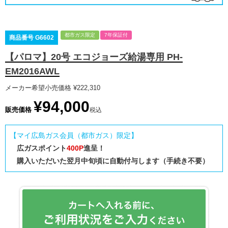
都市ガス限定
7年保証付
商品番号
G6602
【パロマ】20号 エコジョーズ給湯専用 PH-
EM2016AWL
メーカー希望小売価格
¥
222,310
¥
94,000
販売価格
税込
【マイ広島ガス会員（都市ガス）限定】
広ガスポイント
400P
進呈！
購入いただいた翌月中旬頃に自動付与します（手続き不要）