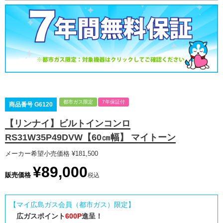
都市ガス限定
7年保証付
商品番号
G6120
【リンナイ】ビルトインコンロ
RS31W35P49DVW【60㎝幅】 マイトーン
メーカー希望小売価格
¥
181,500
¥
89,000
販売価格
税込
【マイ広島ガス会員（都市ガス）限定】
広ガスポイント
600P
進呈！