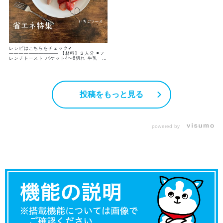
レシピはこちらをチェック✔︎
—————————— 【材料】２人分 ◾️フ
レンチトースト バケット4〜6切れ 牛乳
120ml 砂糖 大さじ2 卵 2個 ◾️いちごソー
ス いちご 80g程度 グラニュー糖 大さじ
2 【作り方】 ① いちごは好きな大きさに切
り、グラニュー糖を まぶす ② バケット
は牛乳、砂糖、卵を混ぜ合わせた卵液に
両面をしっかり浸す ③ グリルプレートに
投稿をもっと見る
①、②、ソーセージを並べて 上下強火で7
分焼く —————————— みなさんこん
にちは𓂃𖠚ᐝ 今日は全部まとめて7分！ 省エ
ネワンプレートご飯をご紹介します♪ フレン
チトーストは前日に作って冷蔵庫に入れ、
次の日は焼くだけの下準備で卵液がしっかり
染み込みます👍🏻✨ グリルのタイマーを7分に
powered by
セットして点火！ 7分後には自動消火で出来
上がり😳✨ 忙しい朝の朝食に、 のんびりと
した週末のブランチに☕️ グリルをしっかり
活用して 省エネクッキングしちゃいましょ
う♪ さ、召し上がれ〜🍴
—————————— #時短 #簡単 #グリル
#いちごレシピ #フレンチトースト #いちご
のコンポート #ワンプレートごはん #省エネ
ご飯 #おうちごはん #ブランチ #朝ごはん #
朝ごぱん #広島ガス