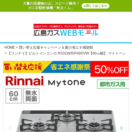
大量の洗濯物の山、スピード解決！
詳しくはこちら
▶
ガス衣類乾燥機「乾太くん」
HOME
買い替え応援キャンペーン＆夏の省エネ感謝祭
【リンナイ】ビルトインコンロ RS31W35P49DVW【60㎝幅】 マイトーン