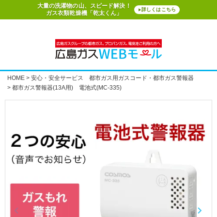
大量の洗濯物の山、スピード解決！
詳しくはこちら
▶
ガス衣類乾燥機「乾太くん」
HOME
安心・安全サービス 都市ガス用ガスコード・都市ガス警報器
都市ガス警報器(13A用) 電池式(MC-335)