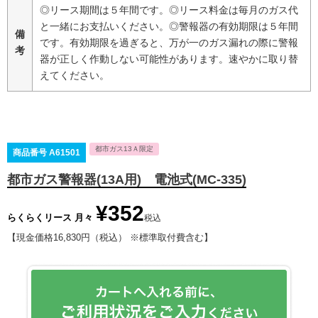
◎リース期間は５年間です。◎リース料金は毎月のガス代
と一緒にお支払いください。◎警報器の有効期限は５年間
備
です。有効期限を過ぎると、万が一のガス漏れの際に警報
考
器が正しく作動しない可能性があります。速やかに取り替
えてください。
都市ガス13Ａ限定
商品番号
A61501
都市ガス警報器(13A用) 電池式(MC-335)
¥
352
らくらくリース 月々
税込
【現金価格16,830円（税込） ※標準取付費含む】