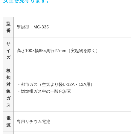
安全を見守ります。
型
壁掛型 MC-335
番
サ
イ
高さ100×幅85×奥行27mm（突起物を除く）
ズ
検
知
対
・都市ガス（空気より軽い12A・13A用）
象
・燃焼排ガス中の一酸化炭素
ガ
ス
電
専用リチウム電池
源