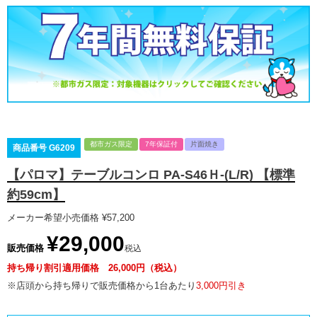
都市ガス限定
7年保証付
片面焼き
商品番号
G6209
【パロマ】テーブルコンロ PA-S46Ｈ-(L/R) 【標準
約59cm】
メーカー希望小売価格
¥
57,200
¥
29,000
販売価格
税込
持ち帰り割引適用価格 26,000円（税込）
※店頭から持ち帰りで販売価格から1台あたり
3,000円引き