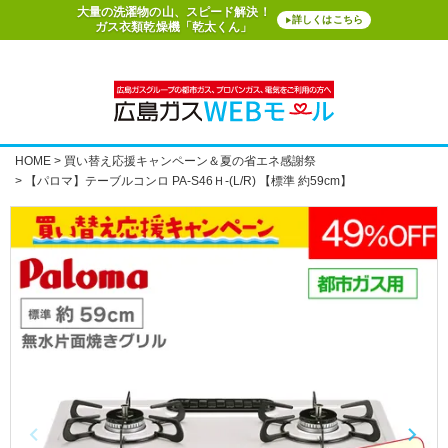
大量の洗濯物の山、スピード解決！
詳しくはこちら
▶
ガス衣類乾燥機「乾太くん」
HOME
買い替え応援キャンペーン＆夏の省エネ感謝祭
【パロマ】テーブルコンロ PA-S46Ｈ-(L/R) 【標準 約59cm】