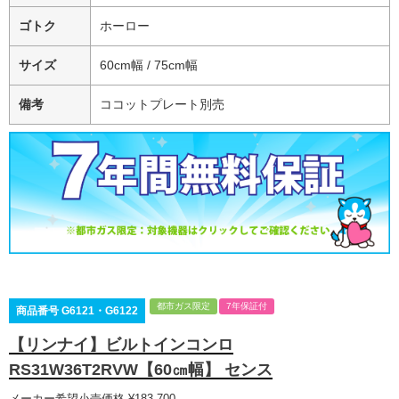
ゴトク
ホーロー
サイズ
60cm幅 / 75cm幅
備考
ココットプレート別売
都市ガス限定
7年保証付
商品番号
G6121・G6122
【リンナイ】ビルトインコンロ
RS31W36T2RVW【60㎝幅】 センス
メーカー希望小売価格
¥
183,700