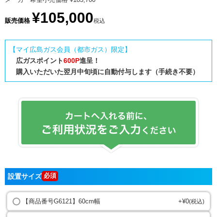
¥
105,000
販売価格
税込
【マイ広島ガス会員（都市ガス）限定】
広ガスポイント
600P
進呈！
購入いただいた翌月中旬頃に自動付与します（手続き不要）
設置サイズ
【商品番号G6121】60cm幅
+
¥
0
税込