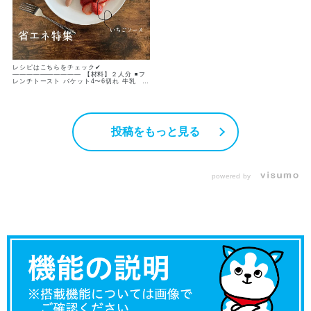
レシピはこちらをチェック✔︎
—————————— 【材料】２人分 ◾️フ
レンチトースト バケット4〜6切れ 牛乳
120ml 砂糖 大さじ2 卵 2個 ◾️いちごソー
ス いちご 80g程度 グラニュー糖 大さじ
2 【作り方】 ① いちごは好きな大きさに切
り、グラニュー糖を まぶす ② バケット
は牛乳、砂糖、卵を混ぜ合わせた卵液に
両面をしっかり浸す ③ グリルプレートに
投稿をもっと見る
①、②、ソーセージを並べて 上下強火で7
分焼く —————————— みなさんこん
にちは𓂃𖠚ᐝ 今日は全部まとめて7分！ 省エ
ネワンプレートご飯をご紹介します♪ フレン
チトーストは前日に作って冷蔵庫に入れ、
次の日は焼くだけの下準備で卵液がしっかり
染み込みます👍🏻✨ グリルのタイマーを7分に
powered by
セットして点火！ 7分後には自動消火で出来
上がり😳✨ 忙しい朝の朝食に、 のんびりと
した週末のブランチに☕️ グリルをしっかり
活用して 省エネクッキングしちゃいましょ
う♪ さ、召し上がれ〜🍴
—————————— #時短 #簡単 #グリル
#いちごレシピ #フレンチトースト #いちご
のコンポート #ワンプレートごはん #省エネ
ご飯 #おうちごはん #ブランチ #朝ごはん #
朝ごぱん #広島ガス