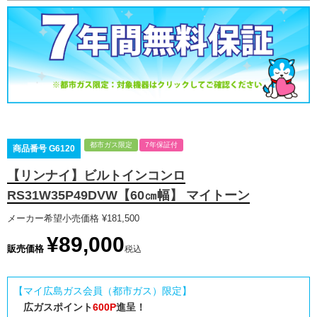
都市ガス限定
7年保証付
商品番号
G6120
【リンナイ】ビルトインコンロ
RS31W35P49DVW【60㎝幅】 マイトーン
メーカー希望小売価格
¥
181,500
¥
89,000
販売価格
税込
【マイ広島ガス会員（都市ガス）限定】
広ガスポイント
600P
進呈！