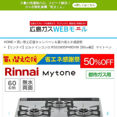
大量の洗濯物の山、スピード解決！
詳しくはこちら
▶
ガス衣類乾燥機「乾太くん」
HOME
買い替え応援キャンペーン＆夏の省エネ感謝祭
【リンナイ】ビルトインコンロ RS31W35P49DVW【60㎝幅】 マイトーン