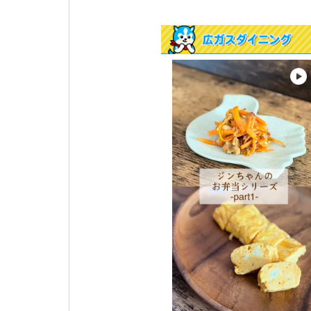
🔍 鍋底の温度を感知し、温度の上
がりすぎや消し忘れを防ぐための
全装置なんです✨ 普段は意識しな
部分ですが、毎日の安心を支えて
れている大切な機能です😊 さら
に！広島ガスWEBモールでは 「
い替え応援キャンペーン」を実施
🥳 ガス機器が最大73%オフのお得
なキャンペーンです🉐 プロフィー
ルのURLからご覧ください✨ ※コ
ンロによって搭載機能の種類は異
ります ※電池はアルカリ式を推奨
しております。詳しくは取扱説明
をご確認ください ※Siセンサー
は、2008年以前に製造されたコン
ロには搭載されていない場合がご
います #ガスコンロ #暮らしの知恵
#ライフハック #コンロ掃除 #キ
チン収納