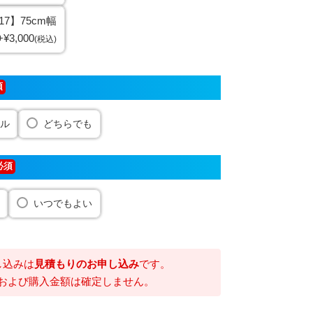
17】75cm幅
+
¥
3,000
税込
ル
どちらでも
🛠️「コンロの取替ってなんだか大変
そう…？」 ➡︎広島ガスなら簡
単・安心！！ ガスのことなら、ガ
いつでもよい
スのプロ・広島ガスに お任せくだ
さい！ 取替だけでなく、周辺の清
掃まで丁寧に対応✨ 所要時間は約2
時間。 あっという間にキレイなコ
ンロへ♪ ビルトインコンロは、使用
から約10年が交換の目安！ ✅ 火が
つきにくい ✅ 炎が赤・オレンジ・
黄色（理想は青色！） そんな症状
があれば、ぜひ一度チェックを👀
し込みは
見積もりのお申し込み
です。
安心＆快適なキッチンのために、
まずは【広島ガスWEBモール】か
および購入金額は確定しません。
らお気軽に ご相談ください📱 👉🏻
@hiroshimagas_webmall （プロ
フィールリンクからアクセスできま
す） ※動画には映っていません
が、ガス接続や試験などの 作業も