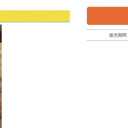
さい☺️ ------------------------------
センター
使用したコンロは、 リンナイのデ
安
リシアシリーズ✨ 天板がおしゃれで
い
キッチンが華やかになります🎶 お
く
見積もりは広島ガスWEBモールか
ら👀
買
中
な
販売期間
書
ざ
ッ