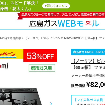
の山、スピード解決！
詳しくはこちら
▶
燥機「乾太くん」
夏の省エネ感謝祭
【ノーリツ】ビルトインコンロ N3WV6RWTP1【60㎝幅】 フ
商品番号
G6116・G6117
【ノーリツ】ビルト
【60㎝幅】 ファ
メーカー希望小売価
¥
82,0
販売価格
【マイ広島ガス会員