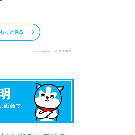
ち
ん
材
き
もっと見る
に
1
-
ン
powered by