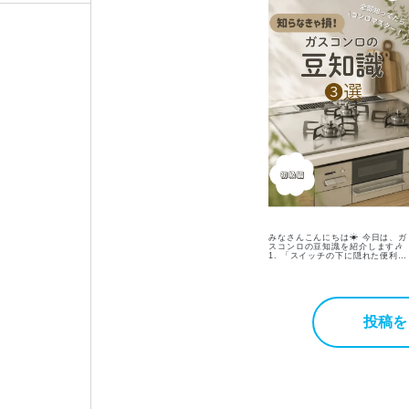
みなさんこんにちは☀ 今日は、ガ
スコンロの豆知識を紹介します🎶
1. 「スイッチの下に隠れた便利機
能」 スイッチ下の操作パネルを開
くと、便利な機能がいっぱい！ タ
イマー設定や自動炊飯、温度調節
能など、使わないともったいない
能が眠っているかも！？💤 2. 「ガ
スコンロは電池交換が必要！」 最
投稿を
近火のつき方が弱くなったな…と
ったら、電池切れのサインかもし
ません！ 電池を交換するだけで、
火力が復活することも🔥 電池ケー
スの位置は機種によって異なりま
ので、ご自宅のコンロをご確認く
さい😌👏🏻 3. 「Siセンサーコンロ
で安心」 コンロ中央にある突起
物、気になったことはありません
か？👀 実はこれが「Siセンサー」