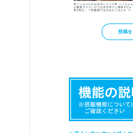
🌟ジンちゃんのお弁当シリーズ🌟 ジンちゃん
が最新ガスコンロでお弁当作りに挑戦👨🏻🍳
第1回は… 📍炊飯鍋でほかほかごはん🍚 📍
ょっぴり甘い卵焼き 📍とっても簡単にんじ
しりしり 3品出来上がりました🎶 お弁当作り
の参考になりますように😌✨ 次回はグリルで
一気に3品完成させちゃいます！ お楽しみ
に〜✨ ------------------------------ 【ごはん
料】 •米 1合（約18分） ボタンひとつで炊
投稿を
上がりまで自動調理◎ 【卵焼き材料】 •卵 2
個 •醤油 小さじ1杯 •砂糖 大さじ1杯（甘め
なります） 【にんじんしりしり材料】 •にん
じん 1/2本 •シーチキン 1/2缶 •醤油 小さじ
杯 •白ごま（お好み） ガスコンロなら3品同時
調理可能です👌🏻 ぜひお試しください☺️ ------
----------------------- 使用したコンロは、 リ
ナイのデリシアシリーズ✨ 天板がおしゃれで
キッチンが華やかになります🎶 お見積もりは
広島ガスWEBモールから👀