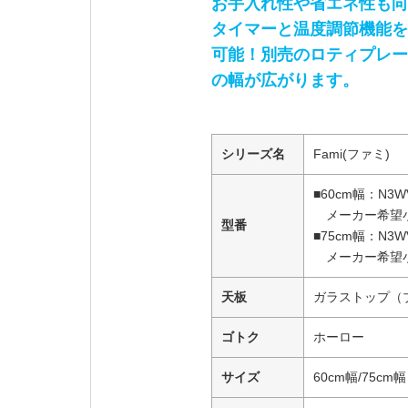
お手入れ性や省エネ性も向
タイマーと温度調節機能を
可能！別売のロティプレー
の幅が広がります。
シリーズ名
Fami(ファミ)
■60cm幅：N3W
メーカー希望小売
型番
■75cm幅：N3W
メーカー希望小売
天板
ガラストップ（
ゴトク
ホーロー
サイズ
60cm幅/75cm幅