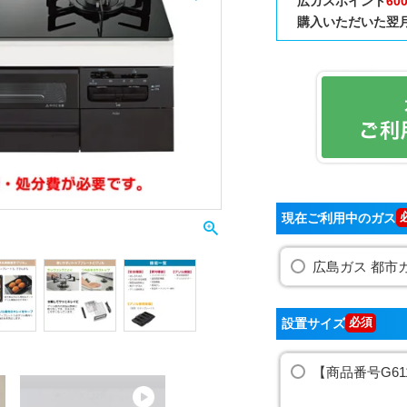
広ガスポイント
60
購入いただいた翌月
現在ご利用中のガス
広島ガス 都市
設置サイズ
【商品番号G61