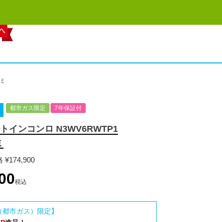
ァミ
都市ガス限定
7年保証付
インコンロ N3WV6RWTP1
ミ
格
¥
174,900
00
税込
（都市ガス）限定】