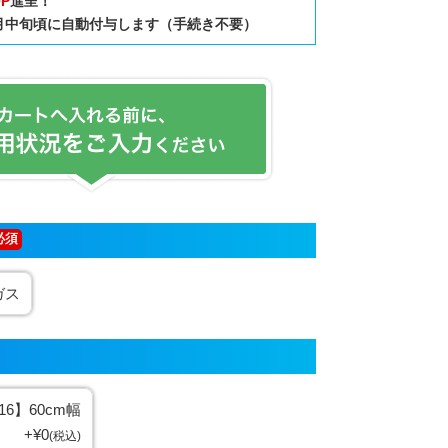
0P
進呈！
中旬頃に自動付与します（手続き不要）
ガス
16】60cm幅
+
¥
0
税込