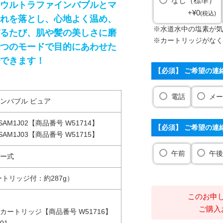
なし（標準）
ウルトラファインバブルとマ
+
¥
0
税込
れを落とし、心地よく温め、
※水道水中の塩素が気
るたび、肌や髪の美しさに磨
※カートリッジがなく
つのモードで目的にあわせた
できます！
【必須】 ご希望の連
電話
メー
ンバブル ピュア
AM1J02【商品番号 W51714】
【必須】 ご希望の連
AM1J03【商品番号 W51715】
午前
午後
ー式
ートリッジ付：約287g）
このお申
ご購入
カートリッジ【商品番号 W51716】
01