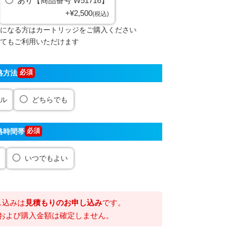
あり【商品番号 W51716】
+
¥
2,500
税込
になる方はカートリッジをご購入ください
てもご利用いただけます
絡方法
ル
どちらでも
絡時間帯
いつでもよい
し込みは
見積もりのお申し込み
です。
および購入金額は確定しません。