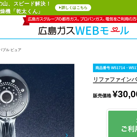
の山、スピード解決！
詳しくはこちら
▶
燥機「乾太くん」
バブル ピュア
商品番号
W51714・W51
リファファインバ
¥
30,0
販売価格