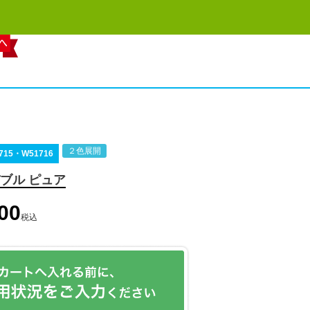
２色展開
715・W51716
ブル ピュア
00
税込