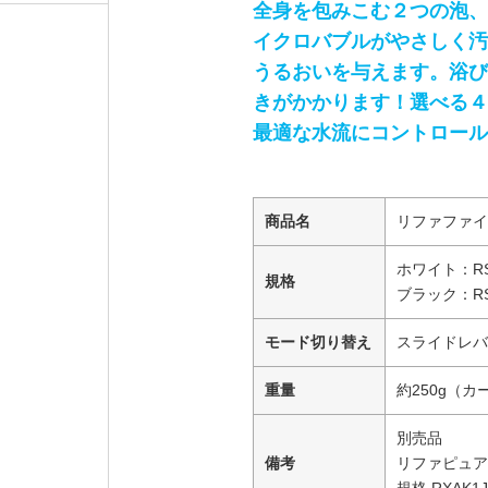
全身を包みこむ２つの泡、
イクロバブルがやさしく汚
うるおいを与えます。浴び
きがかかります！選べる４
最適な水流にコントロール
商品名
リファファイ
ホワイト：RS
規格
ブラック：RS
モード切り替え
スライドレバ
重量
約250g（カ
別売品
備考
リファピュア
規格 RXAK1J