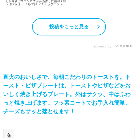
んが最新ガスコンロでお弁当作りに挑戦👨🏻
🍳 第2回は… 📍ゆで卵 📍スナップエンドウ
とベーコン（チーズ風味） 📍タコさんウイ
ンナー 3品出来上がりました🎶 グリルだけ
で約10分で一気に3品も完成👏🏻 忙しい朝
にもぴったりです☀️ 次回でお弁当がついに
完成‼️ メインのおかず唐揚げにチャレンジ
💪🏻 でもただの唐揚げじゃないんです…😳
投稿をもっと見る
お楽しみに〜✨ ------------------------------
【ゆで卵材料】 •卵 2個 ▶︎グリル約9分
【スナップエンドウとベーコン材料】 •スナ
ップエンドウ 5本 •ベーコン 2枚 •塩胡椒
少々 •粉チーズ（お好みで） ▶︎グリル約3分
【タコさんウインナー材料】 •タコさんウイ
ンナー 3本 ▶︎グリル約3分 ぜひお試しくだ
powered by
さい☺️ ------------------------------
直火のおいしさで、毎朝こだわりのトーストを。ト
ースト・ピザプレートは、トーストやピザなどをお
いしく焼き上げるプレート。外はサクッ、中はふわ
っと焼き上げます。フッ素コートでお手入れ簡単、
チーズもサッと落とせます！
商