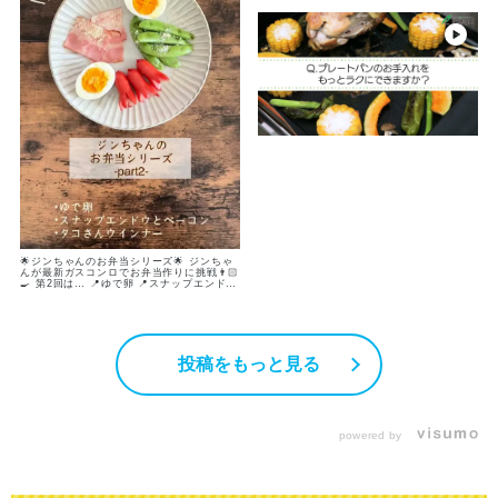
🌟ジンちゃんのお弁当シリーズ🌟 ジンちゃ
んが最新ガスコンロでお弁当作りに挑戦👨🏻
🍳 第2回は… 📍ゆで卵 📍スナップエンドウ
とベーコン（チーズ風味） 📍タコさんウイ
ンナー 3品出来上がりました🎶 グリルだけ
で約10分で一気に3品も完成👏🏻 忙しい朝
にもぴったりです☀️ 次回でお弁当がついに
完成‼️ メインのおかず唐揚げにチャレンジ
💪🏻 でもただの唐揚げじゃないんです…😳
投稿をもっと見る
お楽しみに〜✨ ------------------------------
【ゆで卵材料】 •卵 2個 ▶︎グリル約9分
【スナップエンドウとベーコン材料】 •スナ
ップエンドウ 5本 •ベーコン 2枚 •塩胡椒
少々 •粉チーズ（お好みで） ▶︎グリル約3分
【タコさんウインナー材料】 •タコさんウイ
ンナー 3本 ▶︎グリル約3分 ぜひお試しくだ
powered by
さい☺️ ------------------------------