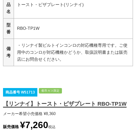
品
トースト・ピザプレート(リンナイ)
名
型
RBO-TP1W
番
・リンナイ製ビルトインコンロの対応機種専用です。ご使
備
用中のコンロが対応機種かどうか、取扱説明書または販売
考
店にお問合せください。
都市ガス限定
商品番号
W51713
【リンナイ】トースト・ピザプレート RBO-TP1W
メーカー希望小売価格
¥
8,360
¥
7,260
販売価格
税込